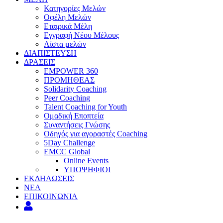
Κατηγορίες Μελών
Οφέλη Μελών
Εταιρικά Μέλη
Εγγραφή Νέου Μέλους
Λίστα μελών
ΔΙΑΠΙΣΤΕΥΣΗ
ΔΡΑΣΕΙΣ
EMPOWER 360
ΠΡΟΜΗΘΕΑΣ
Solidarity Coaching
Peer Coaching
Talent Coaching for Youth
Ομαδική Εποπτεία
Συναντήσεις Γνώσης
Οδηγός για αγοραστές Coaching
5Day Challenge
EMCC Global
Online Events
ΥΠΟΨΗΦΙΟΙ
ΕΚΔΗΛΩΣΕΙΣ
ΝΕΑ
ΕΠΙΚΟΙΝΩΝΙΑ