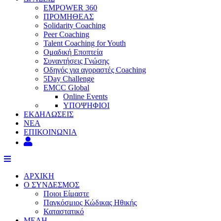
EMPOWER 360
ΠΡΟΜΗΘΕΑΣ
Solidarity Coaching
Peer Coaching
Talent Coaching for Youth
Ομαδική Εποπτεία
Συναντήσεις Γνώσης
Οδηγός για αγοραστές Coaching
5Day Challenge
EMCC Global
Online Events
ΥΠΟΨΗΦΙΟΙ
ΕΚΔΗΛΩΣΕΙΣ
ΝΕΑ
ΕΠΙΚΟΙΝΩΝΙΑ
ΑΡΧΙΚΗ
Ο ΣΥΝΔΕΣΜΟΣ
Ποιοι Είμαστε
Παγκόσμιος Κώδικας Ηθικής
Καταστατικό
ΜΕΛΗ