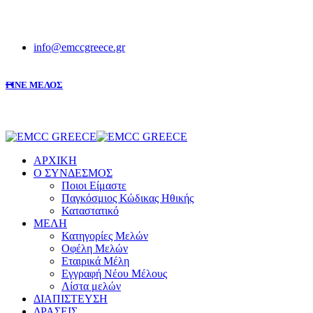
info@emccgreece.gr
ΓΙΝΕ ΜΕΛΟΣ
ΑΡΧΙΚΗ
Ο ΣΥΝΔΕΣΜΟΣ
Ποιοι Είμαστε
Παγκόσμιος Κώδικας Ηθικής
Καταστατικό
ΜΕΛΗ
Κατηγορίες Μελών
Οφέλη Μελών
Εταιρικά Μέλη
Εγγραφή Νέου Μέλους
Λίστα μελών
ΔΙΑΠΙΣΤΕΥΣΗ
ΔΡΑΣΕΙΣ