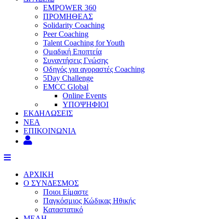
EMPOWER 360
ΠΡΟΜΗΘΕΑΣ
Solidarity Coaching
Peer Coaching
Talent Coaching for Youth
Ομαδική Εποπτεία
Συναντήσεις Γνώσης
Οδηγός για αγοραστές Coaching
5Day Challenge
EMCC Global
Online Events
ΥΠΟΨΗΦΙΟΙ
ΕΚΔΗΛΩΣΕΙΣ
ΝΕΑ
ΕΠΙΚΟΙΝΩΝΙΑ
ΑΡΧΙΚΗ
Ο ΣΥΝΔΕΣΜΟΣ
Ποιοι Είμαστε
Παγκόσμιος Κώδικας Ηθικής
Καταστατικό
ΜΕΛΗ