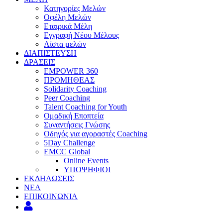
Κατηγορίες Μελών
Οφέλη Μελών
Εταιρικά Μέλη
Εγγραφή Νέου Μέλους
Λίστα μελών
ΔΙΑΠΙΣΤΕΥΣΗ
ΔΡΑΣΕΙΣ
EMPOWER 360
ΠΡΟΜΗΘΕΑΣ
Solidarity Coaching
Peer Coaching
Talent Coaching for Youth
Ομαδική Εποπτεία
Συναντήσεις Γνώσης
Οδηγός για αγοραστές Coaching
5Day Challenge
EMCC Global
Online Events
ΥΠΟΨΗΦΙΟΙ
ΕΚΔΗΛΩΣΕΙΣ
ΝΕΑ
ΕΠΙΚΟΙΝΩΝΙΑ