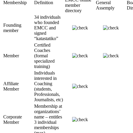
Membership
Definition
General
Boa
member
Assemply
Dir
directory
34 individuals
who founded
Founding
EMCC and
member
signed
“katastatiko”
Certified
Coaches
Member
(formal
specialized
training)
Individuals
interested in
Affiliate
Coaching
Member
(students,
Professionals,
Journalists, etc)
Membership at
organizations’
Corporate
name – entitles
Member
3 individual
memberships
(max)