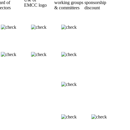
rd of
working groups
sponsorship
EMCC logo
ectors
& committees
discount