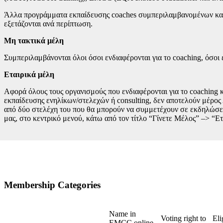
Άλλα προγράμματα εκπαίδευσης coaches συμπεριλαμβανομένων και 
εξετάζονται ανά περίπτωση.
Μη τακτικά μέλη
Συμπεριλαμβάνονται όλοι όσοι ενδιαφέρονται για το coaching, όσοι ε
Εταιρικά μέλη
Αφορά όλους τους οργανισμούς που ενδιαφέρονται για το coaching κ
εκπαίδευσης ενηλίκων/στελεχών ή consulting, δεν αποτελούν μέρος 
από δύο στελέχη του που θα μπορούν να συμμετέχουν σε εκδηλώσεις
μας, στο κεντρικό μενού, κάτω από τον τίτλο “Γίνετε Μέλος” –> “Ε
Membership Categories
Name in
Voting right to
Eli
EMCC online