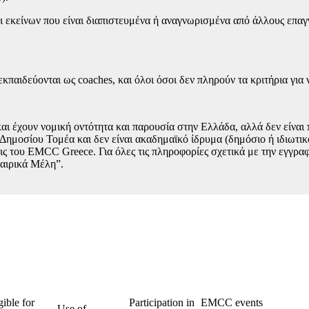
εκείνων που είναι διαπιστευμένα ή αναγνωρισμένα από άλλους επαγ
κπαιδεύονται ως coaches, και όλοι όσοι δεν πληρούν τα κριτήρια για 
αι έχουν νομική οντότητα και παρουσία στην Ελλάδα, αλλά δεν είναι 
Δημοσίου Τομέα και δεν είναι ακαδημαϊκό ίδρυμα (δημόσιο ή ιδιωτικ
 του EMCC Greece. Για όλες τις πληροφορίες σχετικά με την εγγραφ
ταιρικά Μέλη”.
gible for
Participation in
EMCC events
Use of