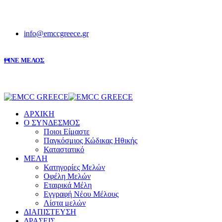
info@emccgreece.gr
ΓΙΝΕ ΜΕΛΟΣ
ΑΡΧΙΚΗ
Ο ΣΥΝΔΕΣΜΟΣ
Ποιοι Είμαστε
Παγκόσμιος Κώδικας Ηθικής
Καταστατικό
ΜΕΛΗ
Κατηγορίες Μελών
Οφέλη Μελών
Εταιρικά Μέλη
Εγγραφή Νέου Μέλους
Λίστα μελών
ΔΙΑΠΙΣΤΕΥΣΗ
ΔΡΑΣΕΙΣ