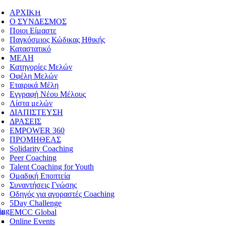
ΑΡΧΙΚΗ
Ο ΣΥΝΔΕΣΜΟΣ
Ποιοι Είμαστε
Παγκόσμιος Κώδικας Ηθικής
Καταστατικό
ΜΕΛΗ
Κατηγορίες Μελών
Οφέλη Μελών
Εταιρικά Μέλη
Εγγραφή Νέου Μέλους
Λίστα μελών
ΔΙΑΠΙΣΤΕΥΣΗ
ΔΡΑΣΕΙΣ
EMPOWER 360
ΠΡΟΜΗΘΕΑΣ
Solidarity Coaching
Peer Coaching
Talent Coaching for Youth
Ομαδική Εποπτεία
Συναντήσεις Γνώσης
Οδηγός για αγοραστές Coaching
5Day Challenge
ing
EMCC Global
Online Events