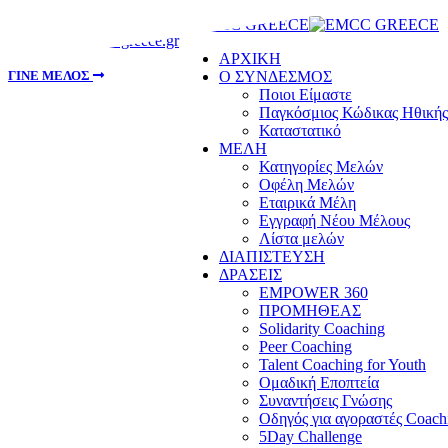
info@emccgreece.gr
ΑΡΧΙΚΗ
Ο ΣΥΝΔΕΣΜΟΣ
ΓΙΝΕ ΜΕΛΟΣ
Ποιοι Είμαστε
Παγκόσμιος Κώδικας Ηθικής
Καταστατικό
ΜΕΛΗ
Κατηγορίες Μελών
Οφέλη Μελών
Εταιρικά Μέλη
Εγγραφή Νέου Μέλους
Λίστα μελών
ΔΙΑΠΙΣΤΕΥΣΗ
ΔΡΑΣΕΙΣ
EMPOWER 360
ΠΡΟΜΗΘΕΑΣ
Solidarity Coaching
Peer Coaching
Talent Coaching for Youth
Ομαδική Εποπτεία
Συναντήσεις Γνώσης
Οδηγός για αγοραστές Coach
5Day Challenge