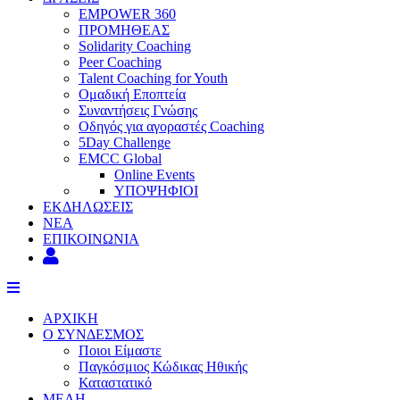
EMPOWER 360
ΠΡΟΜΗΘΕΑΣ
Solidarity Coaching
Peer Coaching
Talent Coaching for Youth
Ομαδική Εποπτεία
Συναντήσεις Γνώσης
Οδηγός για αγοραστές Coaching
5Day Challenge
EMCC Global
Online Events
ΥΠΟΨΗΦΙΟΙ
ΕΚΔΗΛΩΣΕΙΣ
ΝΕΑ
ΕΠΙΚΟΙΝΩΝΙΑ
ΑΡΧΙΚΗ
Ο ΣΥΝΔΕΣΜΟΣ
Ποιοι Είμαστε
Παγκόσμιος Κώδικας Ηθικής
Καταστατικό
ΜΕΛΗ