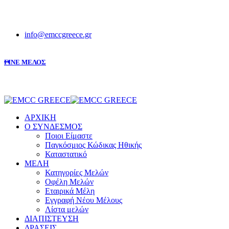
info@emccgreece.gr
ΓΙΝΕ ΜΕΛΟΣ
ΑΡΧΙΚΗ
Ο ΣΥΝΔΕΣΜΟΣ
Ποιοι Είμαστε
Παγκόσμιος Κώδικας Ηθικής
Καταστατικό
ΜΕΛΗ
Κατηγορίες Μελών
Οφέλη Μελών
Εταιρικά Μέλη
Εγγραφή Νέου Μέλους
Λίστα μελών
ΔΙΑΠΙΣΤΕΥΣΗ
ΔΡΑΣΕΙΣ