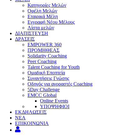
Κατηγορίες Μελών
Οφέλη Μελών
Εταιρικά Μέλη
Εγγραφή Νέου Μέλους
Λίστα μελών
ΔΙΑΠΙΣΤΕΥΣΗ
ΔΡΑΣΕΙΣ
EMPOWER 360
ΠΡΟΜΗΘΕΑΣ
Solidarity Coaching
Peer Coaching
Talent Coaching for Youth
Ομαδική Εποπτεία
Συναντήσεις Γνώσης
Οδηγός για αγοραστές Coaching
5Day Challenge
EMCC Global
Online Events
ΥΠΟΨΗΦΙΟΙ
ΕΚΔΗΛΩΣΕΙΣ
ΝΕΑ
ΕΠΙΚΟΙΝΩΝΙΑ