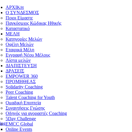
ΑΡΧΙΚΗ
Ο ΣΥΝΔΕΣΜΟΣ
Ποιοι Είμαστε
Παγκόσμιος Κώδικας Ηθικής
Καταστατικό
ΜΕΛΗ
Κατηγορίες Μελών
Οφέλη Μελών
Εταιρικά Μέλη
Εγγραφή Νέου Μέλους
Λίστα μελών
ΔΙΑΠΙΣΤΕΥΣΗ
ΔΡΑΣΕΙΣ
EMPOWER 360
ΠΡΟΜΗΘΕΑΣ
Solidarity Coaching
Peer Coaching
Talent Coaching for Youth
Ομαδική Εποπτεία
Συναντήσεις Γνώσης
Οδηγός για αγοραστές Coaching
5Day Challenge
ing
EMCC Global
Online Events