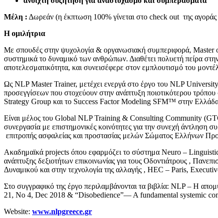
ανοιχτή συζήτηση για αναστοχασμό και συμπεράσματα
Μέλη :
Δωρεάν (η έκπτωση 100% γίνεται στο check out της αγοράς τ
Η ομιλήτρια
Με σπουδές στην ψυχολογία & οργανωσιακή συμπεριφορά, Master of
συστημικά το δυναμικό των ανθρώπων. Διαθέτει πολυετή πείρα στ
αποτελεσματικότητα, και συνεισέφερε στον εμπλουτισμό του μοντέλ
Ως NLP Master Trainer, μετέχει ενεργά στο έργο του NLP Universit
προσεγγίσεων που στοχεύουν στην ανάπτυξη ποιοτικότερου τρόπου 
Strategy Group και το Success Factor Modeling SFM™ στην Ελλάδα 
Είναι μέλος του Global NLP Training & Consulting Community (GT
συνεργασία με επιστημονικές κοινότητες για την συνεχή άντληση 
επιτροπής ασφαλείας και προστασίας μελών Σώματος Ελλήνων Πρ
Ακαδημαϊκά projects όπου εφαρμόζει το σύστημα Neuro – Linguis
ανάπτυξης δεξιοτήτων επικοινωνίας για τους Οδοντιάτρους , Παν
Δυναμικού και στην τεχνολογία της αλλαγής , HEC – Paris, Executiv
Στο συγγραφικό της έργο περιλαμβάνονται τα βιβλία: NLP – Η απομυ
21, No 4, Dec 2018 & “Disobedience”— A fundamental systemic componen
Website:
www.nlpgreece.gr