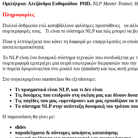
Ομιλήτρια:
Αλεξάνδρα Ευθυμιάδου
PHD,
NLP Master Trainer, Ι
Πληροφορίες
Πολλοί άνθρωποι ενώ καταβάλλουν φιλότιμες προσπάθειες να αλλάξο
συμπεριφορές τους. Τι είναι το σύστημα NLP και πώς μπορεί να β
Ποια η λεπτομέρεια που κάνει τη διαφορά με επαγγελματίες οι οποί
αποτελεσματικότητα;
Το ‎ΝLP είναι ένα δυναμικό σύστημα τεχνικών που συνδυάζεται με τ
συμπεριφορά εμπεριέχει μία σειρά εσωτερικών διεργασιών που την κά
τι πορεία δρομολογείται στο μυαλό του (mindset) και πως αυτή μπο
Στο συγκεκριμένοo masterclass θα εξετάσουμε:
Τι πραγματικά είναι NLP, και τι δεν είναι
Τις δυνάμεις που επιδρούν στη σκέψη μας και δίνουν δυ
Τις παγίδες που μας «φρενάρουν» και μας εμποδίζουν να
Τo σύστημα NLP στην ανάπτυξη δυναμική του τρόπου που
Η παρουσίαση θα γίνει με:
slides
παραδείγματα & σύντομες ασκήσεις κατανόησης