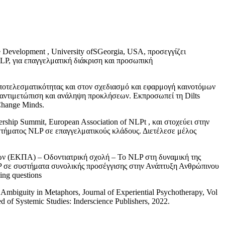
Development , University ofSGeorgia, USA, προσεγγίζει
P, για επαγγελματική διάκριση και προσωπική
 αποτελεσματικότητας και στον σχεδιασμό και εφαρμογή καινοτόμων
 αντιμετώπιση και ανάληψη προκλήσεων. Εκπροσωπεί τη Dilts
Change Minds.
hip Summit, European Association of NLPt , και στοχεύει στην
στήματος NLP σε επαγγελματικούς κλάδους. Διετέλεσε μέλος
νών (EKΠA) – Οδοντιατρική σχολή – Το NLP στη δυναμική της
P σε συστήματα συνολικής προσέγγισης στην Ανάπτυξη Ανθρώπινου
ing questions
biguity in Metaphors, Journal of Experiential Psychotherapy, Vol
d of Systemic Studies: Inderscience Publishers, 2022.