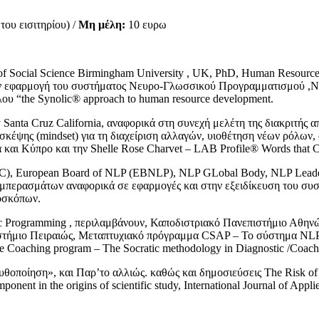
ου εισιτηρίου) /
Μη μέλη:
10 ευρω
 Social Science Birmingham University , UK, PhD, Human Resource 
ην εφαρμογή του συστήματος Νευρο-Γλωσσικού Προγραμματισμού ,NL
ου “the Synolic® approach to human resource development.
y Santa Cruz California, αναφορικά στη συνεχή μελέτη της διακριτής
σκέψης (mindset) για τη διαχείριση αλλαγών, υιοθέτηση νέων ρόλων,
και Κύπρο και την Shelle Rose Charvet – LAB Profile® Words that 
C), European Board of NLP (EBNLP), NLP GLobal Body, NLP Leaders
συμπερασμάτων αναφορικά σε εφαρμογές και στην εξειδίκευση του συ
οσκόπων.
tic Programming , περιλαμβάνουν, Καποδιστριακό Πανεπιστήμιο Αθη
επιστήμιο Πειραιώς, Μεταπτυχιακό πρόγραμμα CSAP – Το σύστημα NL
e Coaching program – The Socratic methodology in Diagnostic /Coach
θοποίηση», και Παρ’το αλλιώς. καθώς και δημοσιεύσεις The Risk of Am
t in the origins of scientific study, International Journal of Applie