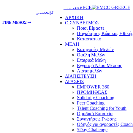
info@emccgreece.gr
ΑΡΧΙΚΗ
Ο ΣΥΝΔΕΣΜΟΣ
ΓΙΝΕ ΜΕΛΟΣ
Ποιοι Είμαστε
Παγκόσμιος Κώδικας Ηθικής
Καταστατικό
ΜΕΛΗ
Κατηγορίες Μελών
Οφέλη Μελών
Εταιρικά Μέλη
Εγγραφή Νέου Μέλους
Λίστα μελών
ΔΙΑΠΙΣΤΕΥΣΗ
ΔΡΑΣΕΙΣ
EMPOWER 360
ΠΡΟΜΗΘΕΑΣ
Solidarity Coaching
Peer Coaching
Talent Coaching for Youth
Ομαδική Εποπτεία
Συναντήσεις Γνώσης
Οδηγός για αγοραστές Coach
5Day Challenge