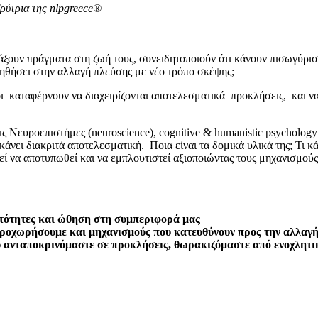
δρύτρια της nlpgreece®
υν πράγματα στη ζωή τους, συνειδητοποιούν ότι κάνουν πισωγύρισμα
οηθήσει στην αλλαγή πλεύσης με νέο τρόπο σκέψης;
οι καταφέρνουν να διαχειρίζονται αποτελεσματικά προκλήσεις, και να
ις ‎Νευροεπιστήμες (neuroscience), cognitive & humanistic psycholo
νει διακριτά αποτελεσματική. Ποια είναι τα δομικά υλικά της; Τι κά
ρεί να αποτυπωθεί και να εμπλουτιστεί αξιοποιώντας τους μηχανισμού
νατότητες και ώθηση στη συμπεριφορά μας
 προχωρήσουμε και μηχανισμούς που κατευθύνουν προς την αλλαγ
 ανταποκρινόμαστε σε προκλήσεις, θωρακιζόμαστε από ενοχλητι