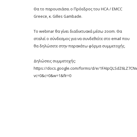
Θα το παρουσιάσει ο Πρόεδρος του HCA / EMCC
Greece, κ. Gilles Gambade.
Το webinar θα γίνει διαδικτυακά μέσω zoom. Θα
σταλεί ο σύνδεσμος για να συνδεθείτε στο email που
θα δηλώσετε στην παρακάτω φόρμα συμμετοχής.
Δηλώσεις συμμετοχής:
https://docs.google.com/forms/d/e/1FAIpQLSdZ6LZ
vc=0&c=0&w=1&flr=0