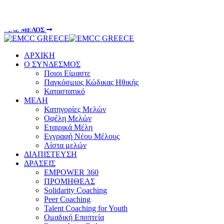
info@emccgreece.gr
ΓΙΝΕ ΜΕΛΟΣ
ΑΡΧΙΚΗ
Ο ΣΥΝΔΕΣΜΟΣ
Ποιοι Είμαστε
Παγκόσμιος Κώδικας Ηθικής
Καταστατικό
ΜΕΛΗ
Κατηγορίες Μελών
Οφέλη Μελών
Εταιρικά Μέλη
Εγγραφή Νέου Μέλους
Λίστα μελών
ΔΙΑΠΙΣΤΕΥΣΗ
ΔΡΑΣΕΙΣ
EMPOWER 360
ΠΡΟΜΗΘΕΑΣ
Solidarity Coaching
Peer Coaching
Talent Coaching for Youth
Ομαδική Εποπτεία