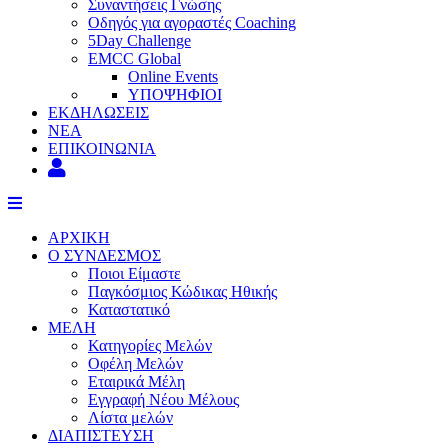
Συναντήσεις Γνώσης
Οδηγός για αγοραστές Coaching
5Day Challenge
EMCC Global
Online Events
ΥΠΟΨΗΦΙΟΙ
ΕΚΔΗΛΩΣΕΙΣ
ΝΕΑ
ΕΠΙΚΟΙΝΩΝΙΑ
ΑΡΧΙΚΗ
Ο ΣΥΝΔΕΣΜΟΣ
Ποιοι Είμαστε
Παγκόσμιος Κώδικας Ηθικής
Καταστατικό
ΜΕΛΗ
Κατηγορίες Μελών
Οφέλη Μελών
Εταιρικά Μέλη
Εγγραφή Νέου Μέλους
Λίστα μελών
ΔΙΑΠΙΣΤΕΥΣΗ