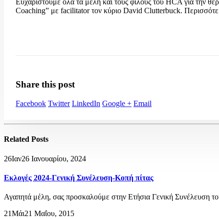
Ευχαριστούμε όλα τα μέλη και τους φίλους του HCA για την θερ
Coaching” με facilitator τον κύριο David Clutterbuck. Περισσό
Share this post
Facebook
Twitter
LinkedIn
Google +
Email
Related
Posts
26
Ιαν
26 Ιανουαρίου, 2024
Εκλογές 2024-Γενική Συνέλευση-Κοπή πίτας
Αγαπητά μέλη, σας προσκαλούμε στην Ετήσια Γενική Συνέλευση του
21
Μάι
21 Μαΐου, 2015