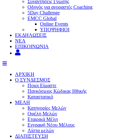
Συναντήσεις Γνώσης
Οδηγός για αγοραστές Coaching
5Day Challenge
EMCC Global
Online Events
ΥΠΟΨΗΦΙΟΙ
ΕΚΔΗΛΩΣΕΙΣ
ΝΕΑ
ΕΠΙΚΟΙΝΩΝΙΑ
ΑΡΧΙΚΗ
Ο ΣΥΝΔΕΣΜΟΣ
Ποιοι Είμαστε
Παγκόσμιος Κώδικας Ηθικής
Καταστατικό
ΜΕΛΗ
Κατηγορίες Μελών
Οφέλη Μελών
Εταιρικά Μέλη
Εγγραφή Νέου Μέλους
Λίστα μελών
ΔΙΑΠΙΣΤΕΥΣΗ