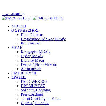
info@emccgreece.gr
ΓΙΝΕ ΜΕΛΟΣ
ΑΡΧΙΚΗ
Ο ΣΥΝΔΕΣΜΟΣ
Ποιοι Είμαστε
Παγκόσμιος Κώδικας Ηθικής
Καταστατικό
ΜΕΛΗ
Κατηγορίες Μελών
Οφέλη Μελών
Εταιρικά Μέλη
Εγγραφή Νέου Μέλους
Λίστα μελών
ΔΙΑΠΙΣΤΕΥΣΗ
ΔΡΑΣΕΙΣ
EMPOWER 360
ΠΡΟΜΗΘΕΑΣ
Solidarity Coaching
Peer Coaching
Talent Coaching for Youth
Ομαδική Εποπτεία