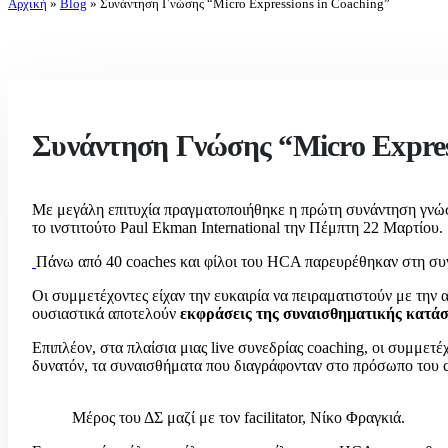
Αρχική
»
Blog
»
Συνάντηση Γνώσης “Micro Expressions in Coaching”
Συνάντηση Γνώσης “Micro Expres
Με μεγάλη επιτυχία πραγματοποιήθηκε η πρώτη συνάντηση γνώση
το ινστιτούτο Paul Ekman International την Πέμπτη 22 Μαρτίου.
Πάνω από 40 coaches και φίλοι του HCA παρευρέθηκαν στη σ
Οι συμμετέχοντες είχαν την ευκαιρία να πειραματιστούν με τη
ουσιαστικά αποτελούν
εκφράσεις της συναισθηματικής κατά
Επιπλέον, στα πλαίσια μιας live συνεδρίας coaching, οι συμμε
δυνατόν, τα συναισθήματα που διαγράφονταν στο πρόσωπο του c
Μέρος του ΔΣ μαζί με τον facilitator, Νίκο Φραγκιά.