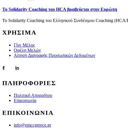
To Solidarity Coaching του HCA βραβεύεται στην Ευρώπη
Το Solidarity Coaching του Ελληνικού Συνδέσμου Coaching (HCA/
ΧΡΗΣΙΜΑ
Γίνε Μέλος
Οφέλη Μελών
Αίτηση Διαγραφής Προσωπικών Δεδομένων
ΠΛΗΡΟΦΟΡΙΕΣ
Πολιτική Απορρήτου
Επικοινωνία
ΕΠΙΚΟΙΝΩΝΙΑ
info@emccgreece.gr