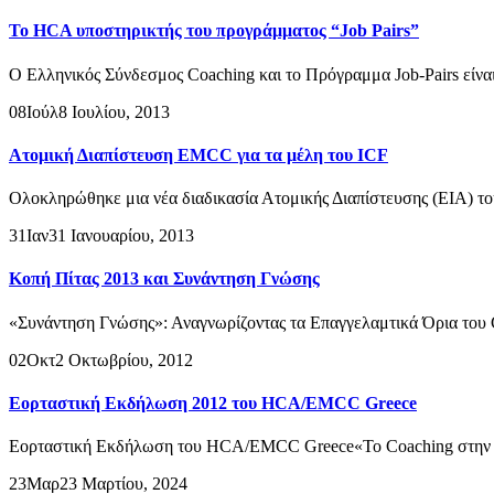
To HCA υποστηρικτής του προγράμματος “Job Pairs”
O Ελληνικός Σύνδεσμος Coaching και το Πρόγραμμα Job-Pairs είνα
08
Ιούλ
8 Ιουλίου, 2013
Ατομική Διαπίστευση EMCC για τα μέλη του ICF
Ολοκληρώθηκε μια νέα διαδικασία Ατομικής Διαπίστευσης (ΕΙΑ) το
31
Ιαν
31 Ιανουαρίου, 2013
Κοπή Πίτας 2013 και Συνάντηση Γνώσης
«Συνάντηση Γνώσης»: Αναγνωρίζοντας τα Επαγγελαμτικά Όρια του C
02
Οκτ
2 Οκτωβρίου, 2012
Εορταστική Εκδήλωση 2012 του HCA/EMCC Greece
Εορταστική Εκδήλωση του HCA/EMCC Greece«Το Coaching στην Ε
23
Μαρ
23 Μαρτίου, 2024